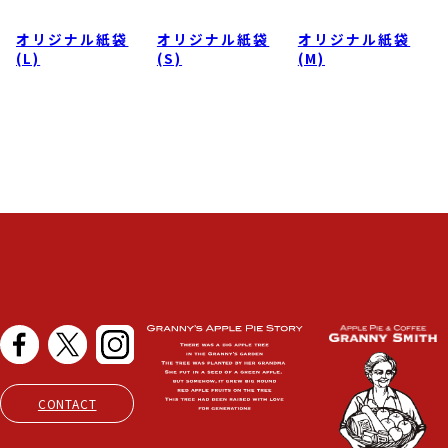
CONTACT
©2024 I-STYLE Co., Ltd All rights r
eserved.
PAGE TOP